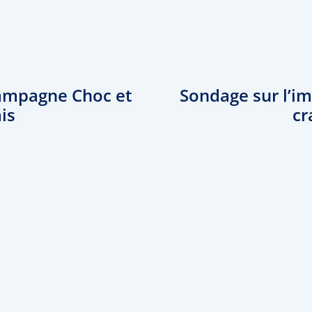
campagne Choc et
Sondage sur l’i
ais
cr