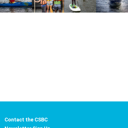
Types de VFI
2:00
Balisage
1:12
Cartes marines
1:02
Carte CCEP
1:52
Ajuster un VFI
1:40
Plans de navigation
1:19
L’eau froide
1:45
Contact the CSBC