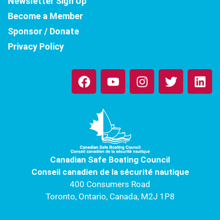
Newsletter Sign Up
Zones à éviter
1:06
Become a Member
Sponsor / Donate
Privacy Policy
F
Y
I
T
L
a
o
n
w
i
c
u
s
i
n
e
t
t
t
k
b
u
a
t
e
o
b
g
e
d
o
e
r
r
i
k
a
n
Canadian Safe Boating Council
m
Conseil canadien de la sécurité nautique
400 Consumers Road
Toronto, Ontario, Canada, M2J 1P8