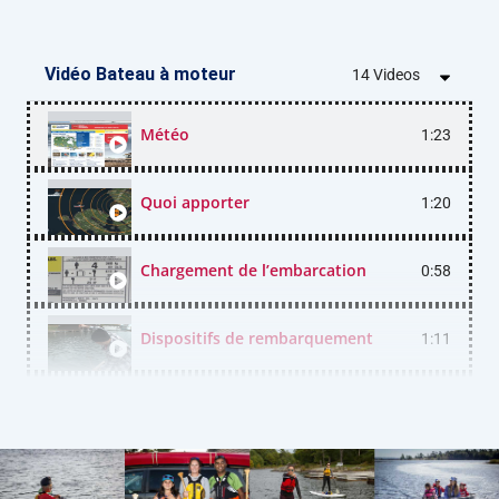
Vidéo Bateau à moteur
14 Videos
Météo
1:23
Quoi apporter
1:20
Chargement de l’embarcation
0:58
Dispositifs de rembarquement
1:11
Équipement de sécurité
2:36
Règles de route
1:19