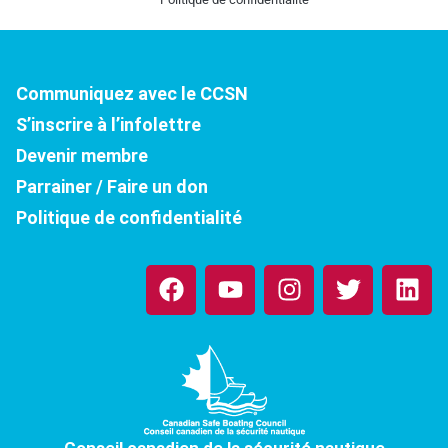
Communiquez avec le CCSN
S’inscrire à l’infolettre
Devenir membre
Parrainer / Faire un don
Politique de confidentialité
S
Y
S
S
L
u
o
u
u
i
r
u
r
r
n
F
t
I
T
k
a
u
n
w
e
c
b
s
i
d
e
e
t
t
i